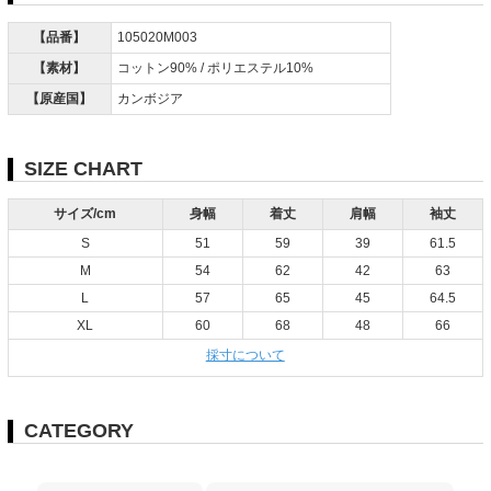
【品番】
105020M003
【素材】
コットン90% / ポリエステル10%
【原産国】
カンボジア
SIZE CHART
サイズ/cm
身幅
着丈
肩幅
袖丈
S
51
59
39
61.5
M
54
62
42
63
L
57
65
45
64.5
XL
60
68
48
66
採寸について
CATEGORY