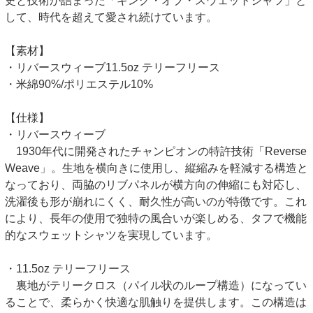
史と技術が詰まった「キング・オブ・スウェットシャツ」と
して、時代を超えて愛され続けています。
【素材】
・リバースウィーブ11.5oz テリーフリース
・米綿90%/ポリエステル10%
【仕様】
・リバースウィーブ
1930年代に開発されたチャンピオンの特許技術「Reverse
Weave」。生地を横向きに使用し、縦縮みを軽減する構造と
なっており、両脇のリブパネルが横方向の伸縮にも対応し、
洗濯後も形が崩れにくく、耐久性が高いのが特徴です。これ
により、長年の使用で独特の風合いが楽しめる、タフで機能
的なスウェットシャツを実現しています。
・11.5oz テリーフリース
裏地がテリークロス（パイル状のループ構造）になってい
ることで、柔らかく快適な肌触りを提供します。この構造は