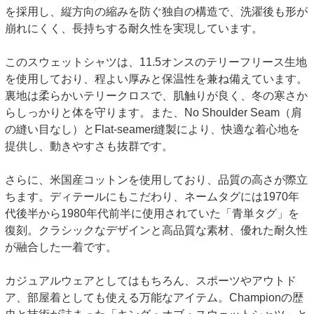
を採用し、縦方向の縮みを防ぐ独自の構造で、洗濯後も形が
崩れにくく、長持ちする耐久性を実現しています。
このスウェットシャツは、11.5オンスのテリーフリース生地
を使用しており、程よい厚みと保温性を兼ね備えています。
裏地は柔らかいテリークロスで、肌触りが良く、冬の寒さか
らしっかりと体を守ります。また、No Shoulder Seam（肩
の縫い目なし）とFlat-seamer縫製により、快適な着心地を
提供し、動きやすさも抜群です。
さらに、米国産コットンを使用しており、品質の高さが際立
ちます。ディテールにもこだわり、ネームタグには1970年
代後半から1980年代前半に使用されていた「青単タグ」を
復刻。クラシックなデザインと高品質な素材、優れた耐久性
が融合した一着です。
カジュアルウェアとしてはもちろん、スポーツやアウトド
ア、部屋着としても使える万能なアイテム。Championの歴