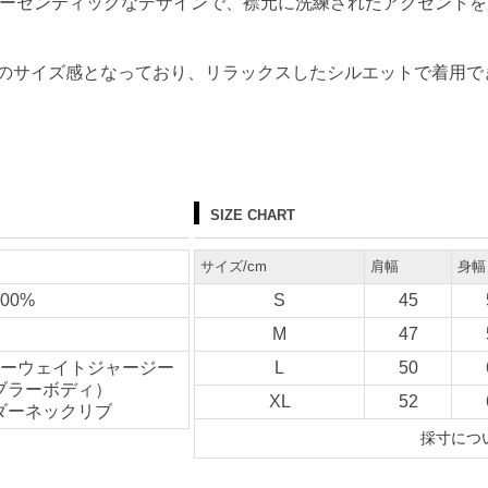
しいオーセンティックなデザインで、襟元に洗練されたアクセント
のサイズ感となっており、リラックスしたシルエットで着用で
SIZE CHART
サイズ/cm
肩幅
身幅
00%
S
45
M
47
ヘビーウェイトジャージー
L
50
ブラーボディ）
XL
52
ダーネックリブ
採寸につ