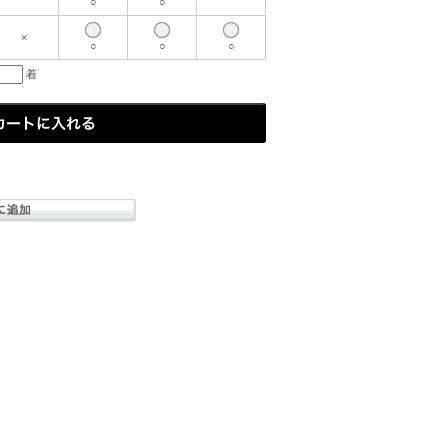
○
○
×
○
○
○
着