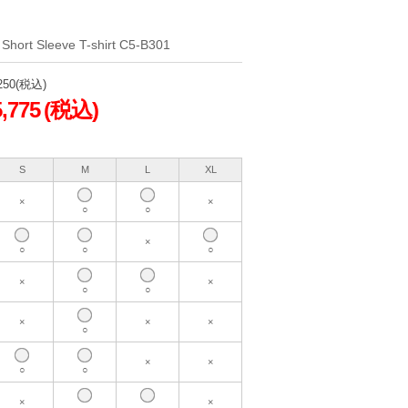
rt Sleeve T-shirt C5-B301
250
(税込)
5,775
(税込)
S
M
L
XL
×
×
○
○
×
○
○
○
×
×
○
○
×
×
×
○
×
×
○
○
×
×