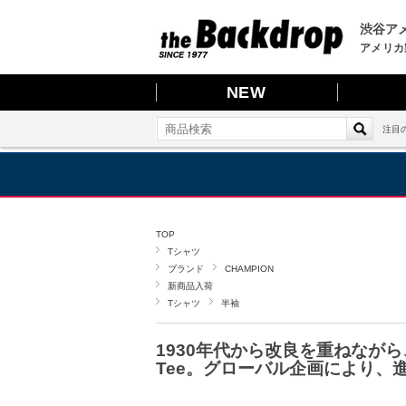
渋谷アメ
アメリカ
NEW
注目
TOP
Tシャツ
ブランド
CHAMPION
新商品入荷
Tシャツ
半袖
1930年代から改良を重ねながら
Tee。グローバル企画により、