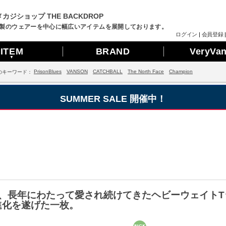
カジショップ THE BACKDROP
製のウェアーを中心に幅広いアイテムを展開しております。
ログイン
|
会員登録
ITEM
BRAND
VeryVa
▼
PrisonBlues
VANSON
CATCHBALL
The North Face
Champion
のキーワード：
SUMMER SALE 開催中！
、長年にわたって愛され続けてきたヘビーウェイトTシャ
進化を遂げた一枚。