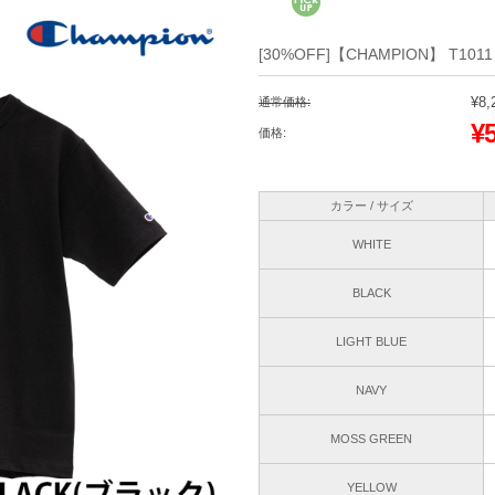
[30%OFF]【CHAMPION】 T1011 Sho
¥8,
通常価格:
¥
価格:
カラー / サイズ
WHITE
BLACK
LIGHT BLUE
NAVY
MOSS GREEN
YELLOW