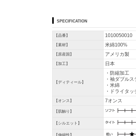
SPECIFICATION
1010050010
【品番】
米綿100%
【素材】
アメリカ製
【原産国】
日本
【加工】
・防縮加工
・袖ダブルス
【ディティール】
・米綿
・ドライタッ
7オンス
【オンス】
【肌触り】
【シルエット】
【伸縮性】