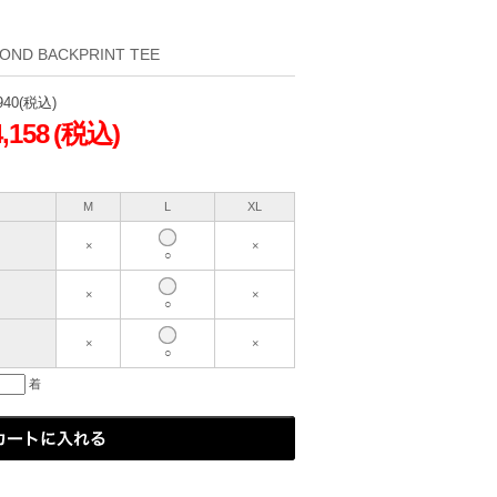
OND BACKPRINT TEE
940
(税込)
4,158
(税込)
M
L
XL
×
×
○
×
×
○
×
×
○
着