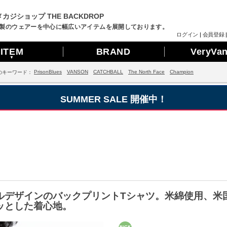
カジショップ THE BACKDROP
製のウェアーを中心に幅広いアイテムを展開しております。
ログイン
|
会員登録
ITEM
BRAND
VeryVa
▼
PrisonBlues
VANSON
CATCHBALL
The North Face
Champion
のキーワード：
SUMMER SALE 開催中！
ルデザインのバックプリントTシャツ。米綿使用、米
ッとした着心地。