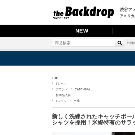
渋谷アメ
アメリカ
NEW
注目
TOP
Tシャツ
ブランド
CATCHBALL
新商品入荷
Tシャツ
半袖
新しく洗練されたキャッチボー
シャツを採用！米綿特有のサラ