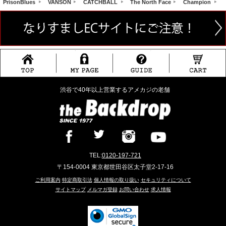
PrisonBlues
VANSON
CATCHBALL
The North Face
Champion
渋谷で40年以上営業するアメカジの老舗
TEL:
0120-197-721
〒154-0004 東京都世田谷区太子堂2-17-16
ご利用案内
特定商取引法
個人情報の取り扱い
セキュリティについて
サイトマップ
メルマガ登録
お問い合わせ
求人情報