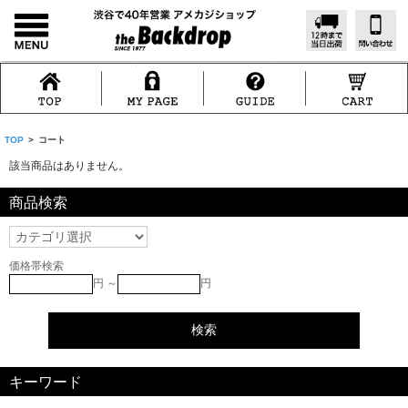
TOP
>
コート
該当商品はありません。
商品検索
価格帯検索
円 ～
円
キーワード