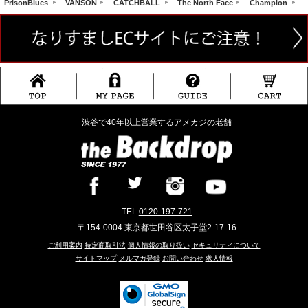
PrisonBlues
VANSON
CATCHBALL
The North Face
Champion
渋谷で40年以上営業するアメカジの老舗
TEL:
0120-197-721
〒154-0004 東京都世田谷区太子堂2-17-16
ご利用案内
特定商取引法
個人情報の取り扱い
セキュリティについて
サイトマップ
メルマガ登録
お問い合わせ
求人情報