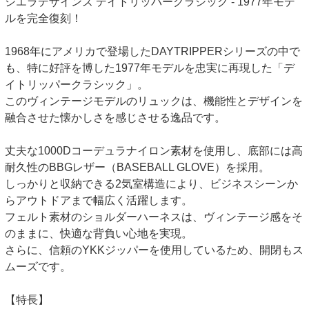
シエラデザインズ デイトリッパークラシック - 1977年モデ
ルを完全復刻！
1968年にアメリカで登場したDAYTRIPPERシリーズの中で
も、特に好評を博した1977年モデルを忠実に再現した「デ
イトリッパークラシック」。
このヴィンテージモデルのリュックは、機能性とデザインを
融合させた懐かしさを感じさせる逸品です。
丈夫な1000Dコーデュラナイロン素材を使用し、底部には高
耐久性のBBGレザー（BASEBALL GLOVE）を採用。
しっかりと収納できる2気室構造により、ビジネスシーンか
らアウトドアまで幅広く活躍します。
フェルト素材のショルダーハーネスは、ヴィンテージ感をそ
のままに、快適な背負い心地を実現。
さらに、信頼のYKKジッパーを使用しているため、開閉もス
ムーズです。
【特長】