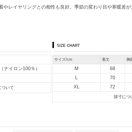
着やレイヤリングとの相性も良好。季節の変わり目や寒暖差が
SIZE CHART
サイズ/cm
着丈
胸
ECO（ナイロン100％）
M
68
L
70
XL
72
について
採寸につ