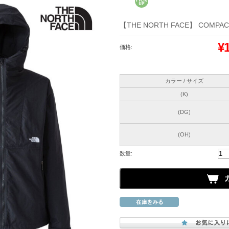
【THE NORTH FACE】 COMPACT
¥
価格:
カラー / サイズ
(K)
(DG)
(OH)
数量: