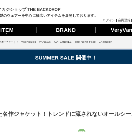
カジショップ THE BACKDROP
製のウェアーを中心に幅広いアイテムを展開しております。
ログイン
|
会員登録
ITEM
BRAND
VeryVa
▼
PrisonBlues
VANSON
CATCHBALL
The North Face
Champion
のキーワード：
SUMMER SALE 開催中！
】の隠れた名作ジャケット！トレンドに流されないオール