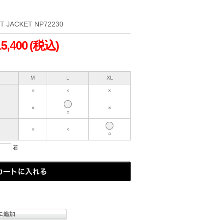
 JACKET NP72230
15,400
(税込)
M
L
XL
×
×
×
×
×
○
×
×
○
着