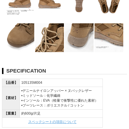
SPECIFICATION
【品番】
105135M004
•デニールナイロンアッパー × ヌバックレザー
•ミッドソール：化学繊維
【素材】
•インソール：EVA（軽量で衝撃性に優れた素材）
•ブーツレース：ポリエステル / コットン
【重量】
約600g/片足
スペックシートの項目について