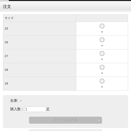
注文
サイズ
25
○
26
○
27
○
28
○
29
○
在庫:
－
購入数：
足