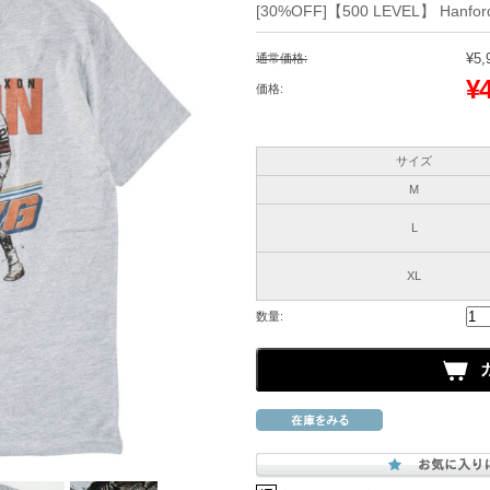
[30%OFF]【500 LEVEL】 Hanford
¥5,
通常価格:
¥
価格:
サイズ
M
L
XL
数量: