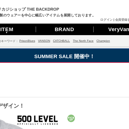
カジショップ THE BACKDROP
製のウェアーを中心に幅広いアイテムを展開しております。
ログイン
|
会員登録
ITEM
BRAND
VeryVa
▼
PrisonBlues
VANSON
CATCHBALL
The North Face
Champion
のキーワード：
SUMMER SALE 開催中！
デザイン！