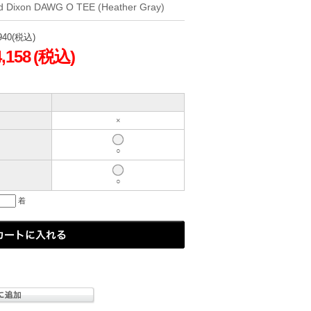
 Dixon DAWG O TEE (Heather Gray)
940
(税込)
4,158
(税込)
×
○
○
着