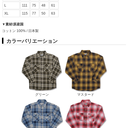
L
111
75
48
61
XL
115
77
50
63
▼素材/原産国
コットン 100% / 日本製
カラーバリエーション
グリーン
マスタード