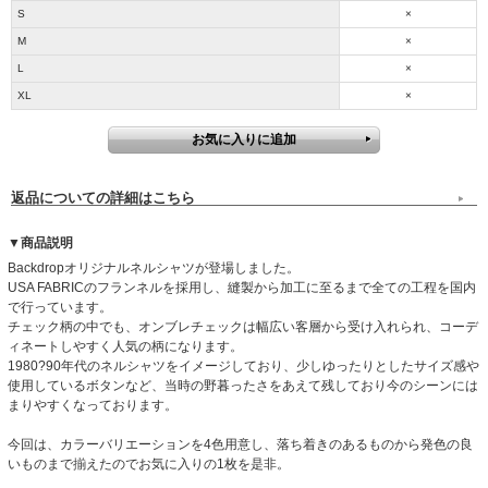
S
×
M
×
L
×
XL
×
返品についての詳細はこちら
▼商品説明
Backdropオリジナルネルシャツが登場しました。
USA FABRICのフランネルを採用し、縫製から加工に至るまで全ての工程を国内
で行っています。
チェック柄の中でも、オンブレチェックは幅広い客層から受け入れられ、コーデ
ィネートしやすく人気の柄になります。
1980?90年代のネルシャツをイメージしており、少しゆったりとしたサイズ感や
使用しているボタンなど、当時の野暮ったさをあえて残しており今のシーンには
まりやすくなっております。
今回は、カラーバリエーションを4色用意し、落ち着きのあるものから発色の良
いものまで揃えたのでお気に入りの1枚を是非。