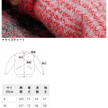
▼サイズチャート
サイ
胸
着
肩
袖
ズ/cm
囲
丈
幅
丈
S
103
71
44
57
M
107
73
46
59