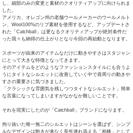
し、細部のみの変更と素材のクオリティアップに向けられま
した。
アメリカ、オレゴン州の老舗ウールメーカーのウールメルト
ン、Wool100%のリブ素材を使用するなど、アップデートさ
れた「Catchball」は更なるクオリティアップが絶対条件だ
った我々も納得の仕上がりとなり今回の再始動となります。
スポーツが由来のアイテムなだけに動きやすさはスタジャン
にとって大きな特徴となってきます。
そのアイテムをどのようなファッションスタイルにも合うよ
うにタイトなシルエットに改善していく中で肩周りの動きや
すさの重要さに気づきました。
「クラシックな雰囲気を残しつつタイトなシルエット」簡単
な言葉になってしまいますがなかなか難しいことです。
それを現実にしたのが「Catchball」ブランドになります。
拘り抜いた唯一無二のシルエットはシーンを選ばず、シンプ
ルなデザインは飽きが来なく長年連れ添える「相棒」として