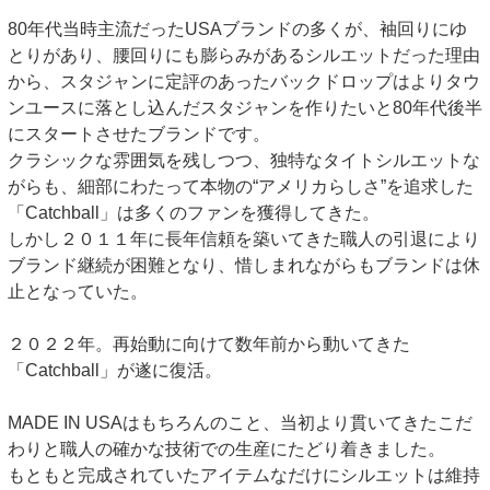
80年代当時主流だったUSAブランドの多くが、袖回りにゆ
とりがあり、腰回りにも膨らみがあるシルエットだった理由
から、スタジャンに定評のあったバックドロップはよりタウ
ンユースに落とし込んだスタジャンを作りたいと80年代後半
にスタートさせたブランドです。
クラシックな雰囲気を残しつつ、独特なタイトシルエットな
がらも、細部にわたって本物の“アメリカらしさ”を追求した
「Catchball」は多くのファンを獲得してきた。
しかし２０１１年に長年信頼を築いてきた職人の引退により
ブランド継続が困難となり、惜しまれながらもブランドは休
止となっていた。
２０２２年。再始動に向けて数年前から動いてきた
「Catchball」が遂に復活。
MADE IN USAはもちろんのこと、当初より貫いてきたこだ
わりと職人の確かな技術での生産にたどり着きました。
もともと完成されていたアイテムなだけにシルエットは維持