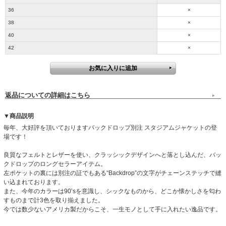
36
×
38
×
40
×
42
×
返品についての詳細はこちら
▼商品説明
毎年、大好評を頂いておりますバックドロップ別注 スタジアムジャケットの登
場です！
良質なフェルトとレザーを使い、クラッシックデザインへと落とし込んだ、バッ
クドロップのロングセラーアイテム。
左ポケットの裏には別注の証でもある“Backdrop”の文字がチェーンステッチで縫
い込まれております。
また、今年のカラーは90’sを意識し、シックなものから、どこか懐かしさを匂わ
すものまで計3色を取り揃えました。
今では数少ないアメリカ製だからこそ、一生モノとして手に入れたい逸品です。