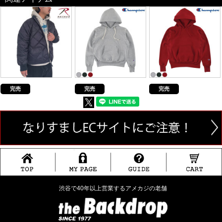
完売
完売
完売
渋谷で40年以上営業するアメカジの老舗