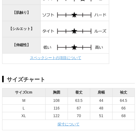
【肌触り】
【シルエット】
【伸縮性】
スペックシートの項目について
サイズチャート
サイズ/cm
胸囲
着丈
肩幅
袖丈
M
108
63.5
44
64.5
L
116
67
48
66
XL
122
70
51
68
採寸について