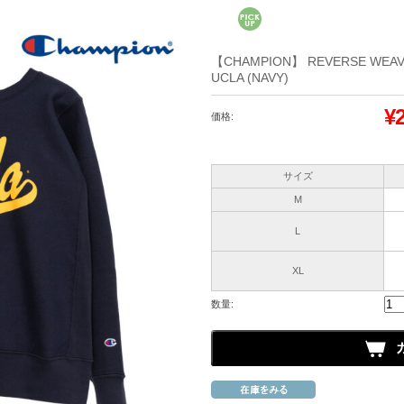
【CHAMPION】 REVERSE WEAVE
UCLA (NAVY)
¥
価格:
サイズ
M
L
XL
数量: