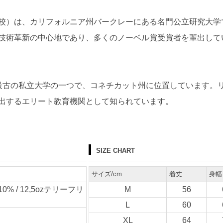
ー校）は、カリフォルニア州バークレーにある名門公立研究大
技術革新の中心地であり、多くのノーベル賞受賞者を輩出して
カ最古の私立大学の一つで、コネチカット州に位置しています。
出するエリート教育機関として知られています。
SIZE CHART
サイズ/cm
着丈
身幅
% / 12,5ozテリーフリ
M
56
L
60
XL
64