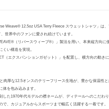
se Weave® 12.5oz USA Terry Fleece スウェッ
して、世界中のファンに愛され続けています。
E WEAVE®（リバースウィーブ®）」製法を用い、本来縦方
にくい構造を実現。
GUSSET（エクスパンションガゼット）」を配置し、横方向の動
と肉厚な12.5オンスのテリーフリース生地が、豊かな保温性
に体を包み込みます。
刻した1970年代モデルの襟ネームが、ディテールへのこだわ
ので、カジュアルからスポーツまで幅広く活躍する一着です。