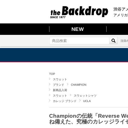
渋谷アメ
アメリカ
NEW
注目
TOP
スウェット
ブランド
CHAMPION
新商品入荷
スウェット
スウェットシャツ
カレッジ ブランド
UCLA
Championの伝統「Rever
ね備えた、究極のカレッジライ