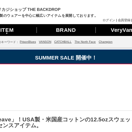
カジショップ THE BACKDROP
製のウェアーを中心に幅広いアイテムを展開しております。
ログイン
|
会員登録
ITEM
BRAND
VeryVa
▼
PrisonBlues
VANSON
CATCHBALL
The North Face
Champion
のキーワード：
SUMMER SALE 開催中！
se Weave」！USA製・米国産コットンの12.5ozス
センスアイテム。