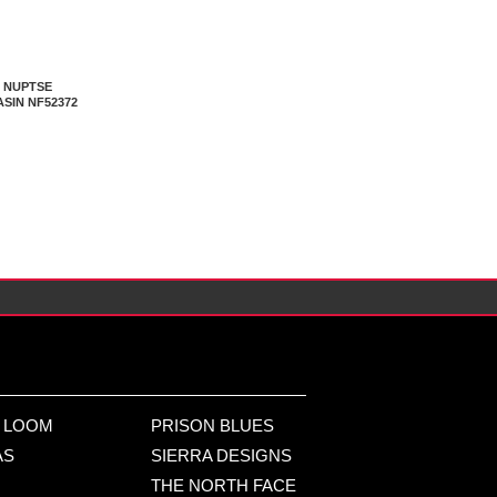
 NUPTSE
IN NF52372
E LOOM
PRISON BLUES
AS
SIERRA DESIGNS
THE NORTH FACE