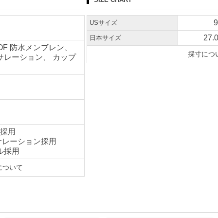
9
USサイズ
27.
日本サイズ
OF 防水メンブレン、
採寸につ
インサレーション、 カップ
ン採用
インサレーション採用
ール採用
について