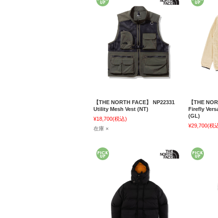
【THE NORTH FACE】 NP22331
【THE NOR
Utility Mesh Vest (NT)
Firefly Ver
(GL)
¥18,700
(税込)
¥29,700
(税
在庫 ×