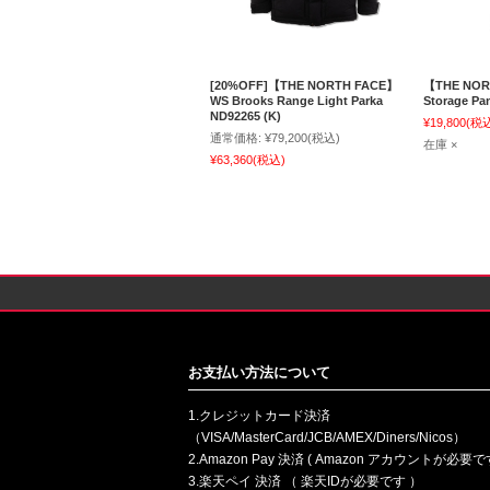
[20%OFF]【THE NORTH FACE】
【THE NORT
WS Brooks Range Light Parka
Storage Pan
ND92265 (K)
¥19,800
(税
通常価格:
¥79,200
(税込)
在庫 ×
¥63,360
(税込)
お支払い方法について
1.クレジットカード決済
（VISA/MasterCard/JCB/AMEX/Diners/Nicos）
2.Amazon Pay 決済 ( Amazon アカウントが必要で
3.楽天ペイ 決済 （ 楽天IDが必要です ）