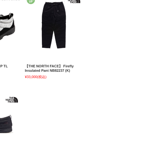
P TL
【THE NORTH FACE】 Firefly
Insulated Pant NB82237 (K)
¥33,000
(税込)