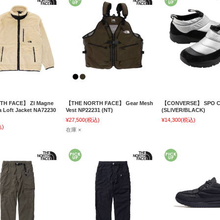
TH FACE】 ZI Magne
【THE NORTH FACE】 Gear Mesh
【CONVERSE】 SPO C
sa Loft Jacket NA72230
Vest NP22231 (NT)
(SLIVER/BLACK)
¥27,500
(税込)
¥14,300
(税込)
込)
在庫 ×