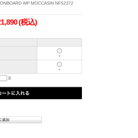
ONBOARD WP MOCCASIN NF52372
21,890
(税込)
○
○
足