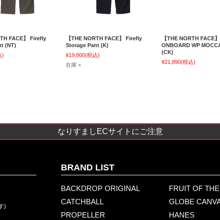
H FACE】 Firefly
【THE NORTH FACE】 Firefly
【THE NORTH FACE】
t (NT)
Storage Pant (K)
ONBOARD WP MOCCAS
(CK)
込)
¥19,800
(税込)
¥21,890
(税込)
在庫 ×
なりすましECサイトにご注意
BRAND LIST
BACKDROP ORIGINAL
FRUIT OF TH
CATCHBALL
GLOBE CANV
す)
PROPELLER
HANES