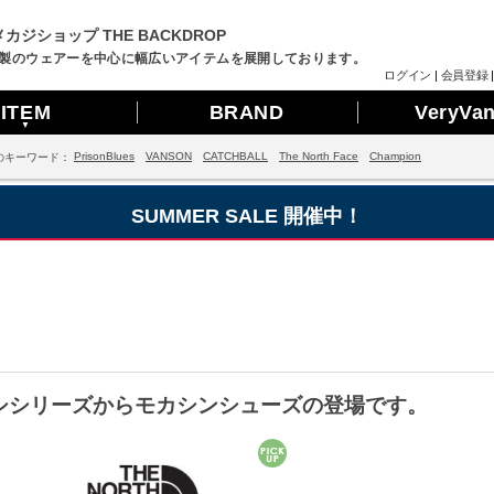
カジショップ THE BACKDROP
製のウェアーを中心に幅広いアイテムを展開しております。
ログイン
|
会員登録
ITEM
BRAND
VeryVa
▼
PrisonBlues
VANSON
CATCHBALL
The North Face
Champion
のキーワード：
SUMMER SALE 開催中！
のヌプシシリーズからモカシンシューズの登場です。