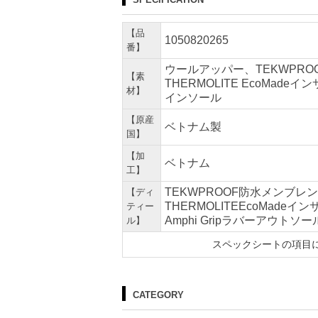
【品
1050820265
番】
ウールアッパー、TEKWPRO
【素
THERMOLITE EcoMade
材】
インソール
【原産
ベトナム製
国】
【加
ベトナム
工】
TEKWPROOF防水メンブレ
【ディ
THERMOLITEEcoMade
ティー
Amphi Gripラバーアウトソ
ル】
スペックシートの項目
CATEGORY