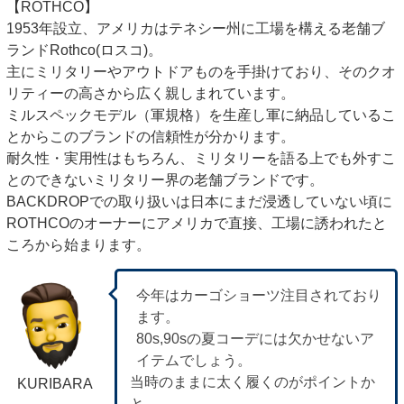
【ROTHCO】
1953年設立、アメリカはテネシー州に工場を構える老舗ブ
ランドRothco(ロスコ)。
主にミリタリーやアウトドアものを手掛けており、そのクオ
リティーの高さから広く親しまれています。
ミルスペックモデル（軍規格）を生産し軍に納品しているこ
とからこのブランドの信頼性が分かります。
耐久性・実用性はもちろん、ミリタリーを語る上でも外すこ
とのできないミリタリー界の老舗ブランドです。
BACKDROPでの取り扱いは日本にまだ浸透していない頃に
ROTHCOのオーナーにアメリカで直接、工場に誘われたと
ころから始まります。
今年はカーゴショーツ注目されており
ます。
80s,90sの夏コーデには欠かせないア
イテムでしょう。
当時のままに太く履くのがポイントか
KURIBARA
と。