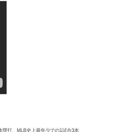
本塁打、MLB史上最年少での1試合3本