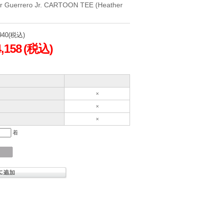
 Guerrero Jr. CARTOON TEE (Heather
940
(税込)
4,158
(税込)
×
×
×
着