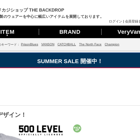
カジショップ THE BACKDROP
製のウェアーを中心に幅広いアイテムを展開しております。
ログイン
|
会員登録
ITEM
BRAND
VeryVa
▼
PrisonBlues
VANSON
CATCHBALL
The North Face
Champion
のキーワード：
SUMMER SALE 開催中！
デザイン！