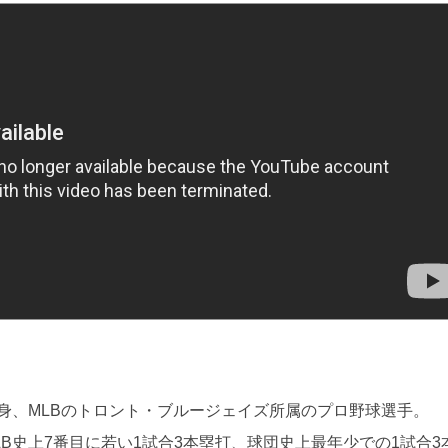
身、MLBのトロント・ブルージェイズ所属のプロ野球選手。
MLB史上7番目に若い1試合3本塁打、球団史上最年少での1試合3