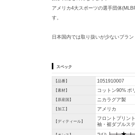
アメリカ4大スポーツの選手団体(MLBPA
す。
日本国内では取り扱いが少ないブラン
スペック
1051910007
【品番】
コットン90% ポ
【素材】
ニカラグア製
【原産国】
アメリカ
【加工】
フロントプリン
【ディティール】
袖・裾ダブルス
【オンス】