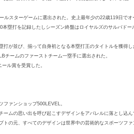
ールスターゲームに選出された。史上最年少の22歳119日でオ
ン30本塁打を記録したしシーズン終盤はロイヤルズのサルバド
塁打が並び、揃って自身初となる本塁打王のタイトルを獲得し
MLBチームのファーストチーム一塁手に選出された。
ニール賞を受賞した。
ファンショップ500LEVEL。
チームの思い出を呼び起こすデザインをアパレルに落とし込ん
プトの元、すべてのデザインは世界中の芸術的なスポーツファ