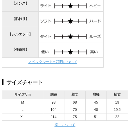
【オンス】
【肌触り】
【シルエット】
【伸縮性】
スペックシートの項目について
サイズチャート
サイズ/cm
胸囲
着丈
肩幅
袖丈
M
98
68
45
19
L
104
70
48
19.5
XL
114
75
51
22
採寸について