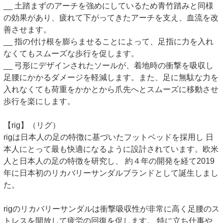
__ 土踏まずのアーチを強めにしているため青竹踏みと同様
の効果があり、疲れて下がってきたアーチを支え、血流を改
善させます。
__ 指の付け根を膨らませることによって、足指に力を入れ
なくてもスムーズな歩行を促します。
__ 弓形にデザインされたソールが、着地時の衝撃を吸収し
足腰にかかるダメージを軽減します。また、足に無駄な力を
入れなくても荷重をかかとから爪先へとスムーズに移動させ
歩行を楽にします。
【rig】（リグ）
rigは日本人の足の特徴に基づいたフットベッドを採用し 日
本人にとって最も快適になるように設計されています。欧米
人と日本人の足の特徴を研究し、 約４年の開発を経て2019
年に日本初のリカバリーサンダルブランドとして誕生しまし
た。
rigのリカバリーサンダルは衝撃吸収性が非常に高く足腰のス
トレスを開放して疲労の回復を促します。 特に立ち仕事や