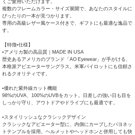
くご愛用いただけます。
複数のフレームカラー・サイズ展開で、あなたのスタイルに
ぴったりの一本が見つかります。
専用の高級レザー風ケース付きで、ギフトにも最適な逸品で
す。
【特徴•仕様】
•アメリカ製の高品質｜MADE IN USA
歴史あるアメリカのブランド「AO Eyewear」が手がける、
本格派アビエーターサングラス。米軍パイロットにも信頼さ
れるクオリティです。
•優れた紫外線カット機能
98%のUVA、100%のUVBをカット。日差しの強い日も目を
しっかり守り、アウトドアやドライブにも最適です。
•スタイリッシュなクラシックデザイン
クラシックなアビエーター型に、内側にカーブしたバヨネッ
トテンプルを採用。ヘルメットやヘッドホンと併用しても快