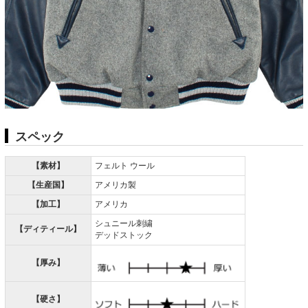
スペック
【素材】
フェルト ウール
【生産国】
アメリカ製
【加工】
アメリカ
シュニール刺繍
【ディティール】
デッドストック
【厚み】
【硬さ】