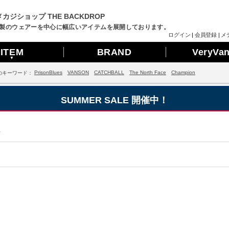
カジショップ THE BACKDROP
製のウェアーを中心に幅広いアイテムを展開しております。
ログイン
|
会員登録
|
メ
ITEM
BRAND
VeryVa
▼
PrisonBlues
VANSON
CATCHBALL
The North Face
Champion
のキーワード：
SUMMER SALE 開催中！
せ