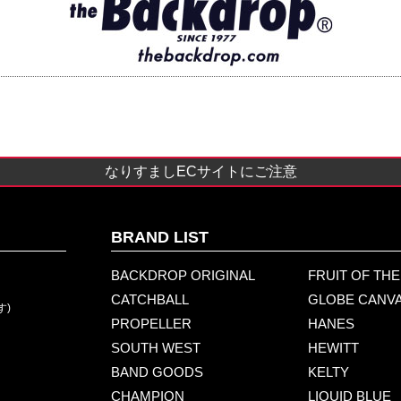
なりすましECサイトにご注意
BRAND LIST
BACKDROP ORIGINAL
FRUIT OF TH
CATCHBALL
GLOBE CANV
す)
PROPELLER
HANES
SOUTH WEST
HEWITT
BAND GOODS
KELTY
CHAMPION
LIQUID BLUE