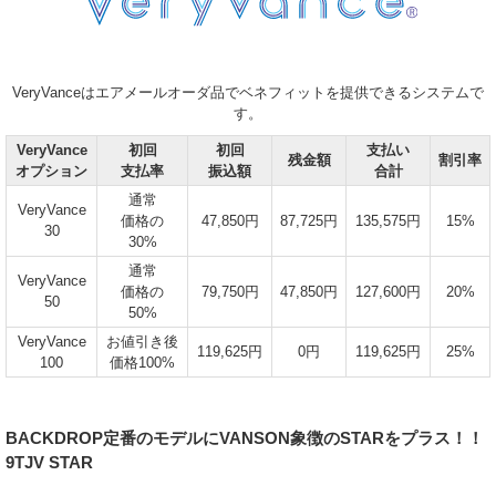
VeryVanceはエアメールオーダ品でベネフィットを提供できるシステムで
す。
VeryVance
初回
初回
支払い
残金額
割引率
オプション
支払率
振込額
合計
通常
VeryVance
価格の
47,850円
87,725円
135,575円
15%
30
30%
通常
VeryVance
価格の
79,750円
47,850円
127,600円
20%
50
50%
VeryVance
お値引き後
119,625円
0円
119,625円
25%
100
価格100%
BACKDROP定番のモデルにVANSON象徴のSTARをプラス！！
9TJV STAR