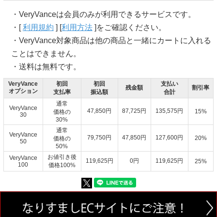
・VeryVanceは会員のみが利用できるサービスです。
・[
利用規約
] [
利用方法
]をご確認ください。
・VeryVance対象商品は他の商品と一緒にカートに入れる
ことはできません。
・送料は無料です。
VeryVance
初回
初回
支払い
残金額
割引率
オプション
支払率
振込額
合計
通常
VeryVance
47,850円
87,725円
135,575円
15%
価格の
30
30%
通常
VeryVance
79,750円
47,850円
127,600円
20%
価格の
50
50%
お値引き後
VeryVance
119,625円
0円
119,625円
25%
100
価格100%