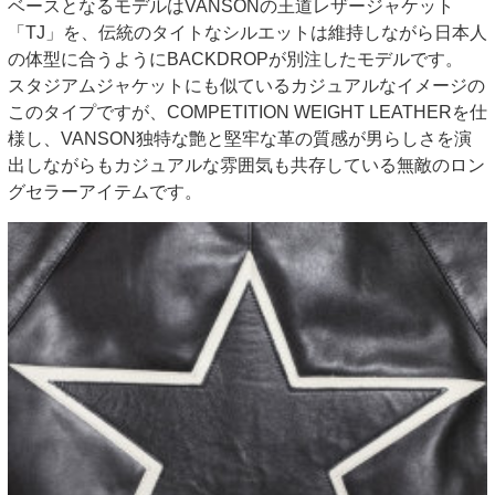
ベースとなるモデルはVANSONの王道レザージャケット
「TJ」を、伝統のタイトなシルエットは維持しながら日本人
の体型に合うようにBACKDROPが別注したモデルです。
スタジアムジャケットにも似ているカジュアルなイメージの
このタイプですが、COMPETITION WEIGHT LEATHERを仕
様し、VANSON独特な艶と堅牢な革の質感が男らしさを演
出しながらもカジュアルな雰囲気も共存している無敵のロン
グセラーアイテムです。