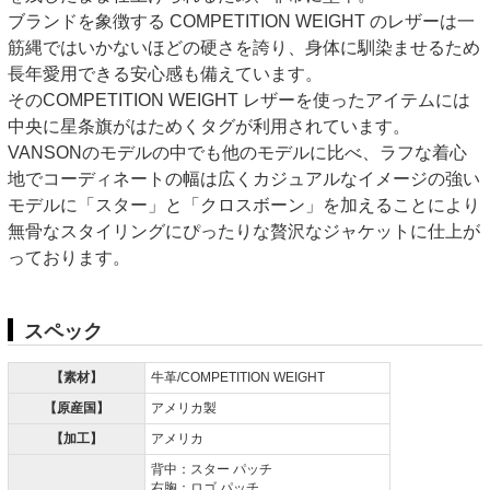
ブランドを象徴する COMPETITION WEIGHT のレザーは一
筋縄ではいかないほどの硬さを誇り、身体に馴染ませるため
長年愛用できる安心感も備えています。
そのCOMPETITION WEIGHT レザーを使ったアイテムには
中央に星条旗がはためくタグが利用されています。
VANSONのモデルの中でも他のモデルに比べ、ラフな着心
地でコーディネートの幅は広くカジュアルなイメージの強い
モデルに「スター」と「クロスボーン」を加えることにより
無骨なスタイリングにぴったりな贅沢なジャケットに仕上が
っております。
スペック
【素材】
牛革/COMPETITION WEIGHT
【原産国】
アメリカ製
【加工】
アメリカ
背中：スター パッチ
右胸：ロゴ パッチ