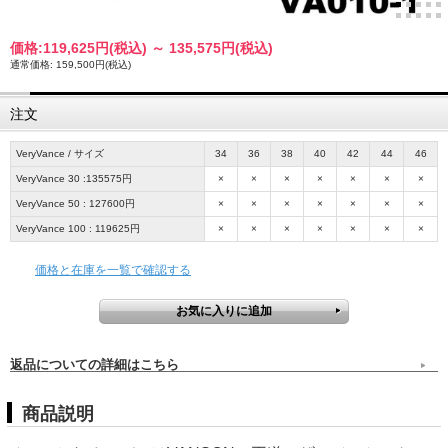
価格:
119,625円
(税込)
～
135,575円
(税込)
通常価格: 159,500円(税込)
注文
VeryVance / サイズ
34
36
38
40
42
44
46
VeryVance 30 :135575円
×
×
×
×
×
×
×
VeryVance 50 : 127600円
×
×
×
×
×
×
×
VeryVance 100 : 119625円
×
×
×
×
×
×
×
価格と在庫を一覧で確認する
返品についての詳細はこちら
商品説明