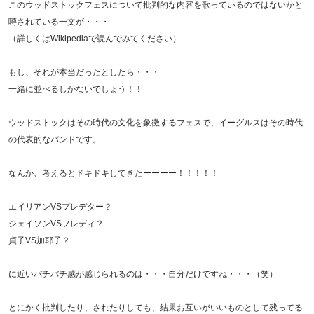
このウッドストックフェスについて批判的な内容を歌っているのではないかと
噂されている一文が・・・
（詳しくはWikipediaで読んでみてください）
もし、それが本当だったとしたら・・・
一緒に並べるしかないでしょう！！
ウッドストックはその時代の文化を象徴するフェスで、イーグルスはその時代
の代表的なバンドです。
なんか、考えるとドキドキしてきたーーーー！！！！！
エイリアンVSプレデター？
ジェイソンVSフレディ？
貞子VS加耶子？
に近いバチバチ感が感じられるのは・・・自分だけですね・・・（笑）
とにかく批判したり、されたりしても、結果お互いがいいものとして残ってる